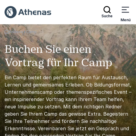
Suche
Menü
Anlässe
Camp
Zurück zur Startseite
Buchen Sie einen
Vortrag für Ihr Camp
Ein Camp bietet den perfekten Raum für Austausch,
Lernen und gemeinsames Erleben. Ob Bildungsformat,
Unternehmenscamp oder themenspezifisches Event –
ein inspirierender Vortrag kann Ihrem Team helfen,
neue Impulse zu setzen. Mit dem richtigen Redner
geben Sie Ihrem Camp das gewisse Extra. Begeistern
Sie Ihre Teilnehmer und fördern Sie nachhaltige
Erkenntnisse. Vereinbaren Sie jetzt ein Gespräch und
finden Sie den passenden Vortrag für Ihr Camp.