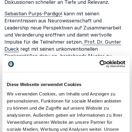
Diskussionen schneller an Tiefe und Relevanz.
Sebastian Purps-Pardigol
kann mit seinen
Erkenntnissen aus Neurowissenschaft und
Leadership neue Perspektiven auf Zusammenarbeit
und Veränderung eröffnen und damit wertvolle
Impulse für die Teilnehmer setzen.
Prof. Dr. Gunter
Dueck
regt mit seinen unkonventionellen
Denkanstößen dazu an, bestehende Muster zu
hinterfragen und innovative Ideen zu entwickeln –
ideal für ein offenes Format wie ein Camp.
Sven Göth
bringt Energie, Unternehmergeist und praxisnahe
Impulse ein, die den Austausch beleben und die
Diese Webseite verwendet Cookies
Teilnehmer aktiv einbinden.
Wir verwenden Cookies, um Inhalte und Anzeigen zu
personalisieren, Funktionen für soziale Medien anbieten
Gleichzeitig steigert ein professioneller Vortrag die
zu können und die Zugriffe auf unsere Website zu
Qualität des gesamten Events, da er Orientierung
analysieren. Außerdem geben wir Informationen zu Ihrer
bietet und neue Perspektiven eröffnet. Teilnehmer
Verwendung unserer Website an unsere Partner für
nehmen nicht nur Eindrücke, sondern konkrete
soziale Medien, Werbung und Analysen weiter. Unsere
Impulse mit, die über das Camp hinaus wirken. So