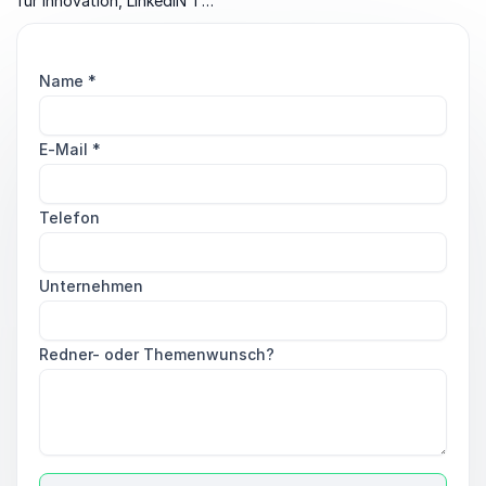
für Innovation, LinkedIN Top
Voice, Board Member und
Podcast Host
„Wirtschaftsversprechen
Name
*
Deutschland“.
E-Mail
*
Telefon
Unternehmen
Redner- oder Themenwunsch?