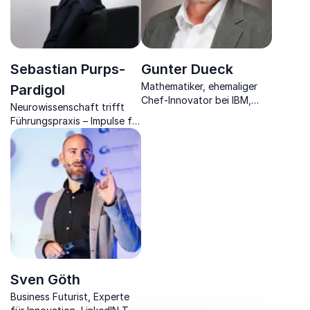
Sebastian Purps-
Gunter Dueck
Mathematiker, ehemaliger
Pardigol
Chef-Innovator bei IBM,
Neurowissenschaft trifft
Philosoph, Zukunftsdenker
Führungspraxis – Impulse für
und Bestseller-Autor über
Neuroresilienz,
die Zukunft der
Transformation und
Digitalisierung.
nachhaltige Leistung.
Sven Göth
Business Futurist, Experte