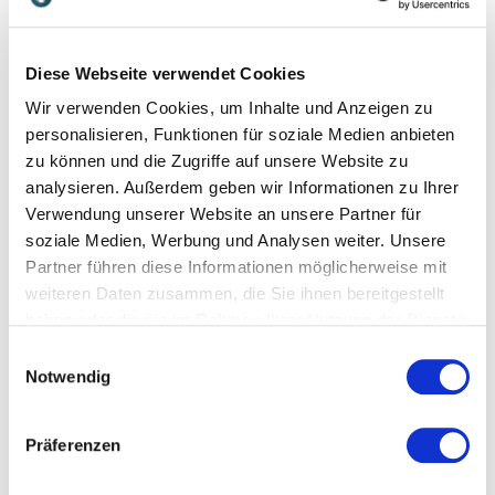
suchen.
Diese Webseite verwendet Cookies
Welche Themen behandelt
Wir verwenden Cookies, um Inhalte und Anzeigen zu
personalisieren, Funktionen für soziale Medien anbieten
unser Vortrag zum Thema
zu können und die Zugriffe auf unsere Website zu
Zuwanderung?
analysieren. Außerdem geben wir Informationen zu Ihrer
Verwendung unserer Website an unsere Partner für
Unsere Vorträge zum Thema Zuwanderung
soziale Medien, Werbung und Analysen weiter. Unsere
beleuchten das Thema aus gesellschaftlicher,
Partner führen diese Informationen möglicherweise mit
wirtschaftlicher und organisationaler Perspektive. Sie
weiteren Daten zusammen, die Sie ihnen bereitgestellt
zeigen, wie Migration Debatten, Institutionen und
haben oder die sie im Rahmen Ihrer Nutzung der Dienste
Unternehmen verändert, welche Voraussetzungen
gesammelt haben.
Einwilligungsauswahl
gelingende Integration braucht und wie kulturelle
Notwendig
Vielfalt produktiv gestaltet werden kann.
Präferenzen
Migration, Integration und