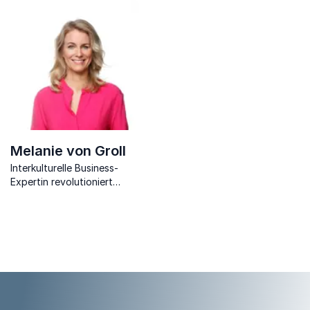
freier Autor beleuchtet die
erklärt das deutsche und
Multikulturalität der
europäische Politik auf eine
heutigen Gesellschaft.
für alle verständliche Weise.
Melanie von Groll
Interkulturelle Business-
Expertin revolutioniert
Diversity Management mit
effizienten Methoden.