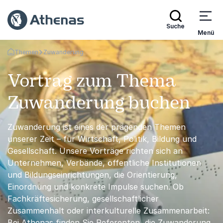
Suche
Menü
Themen
Zuwanderung
Zurück zur Startseite
Vortrag zum Thema
Zuwanderung buchen
Zuwanderung ist eines der prägenden Themen
unserer Zeit – für Wirtschaft, Politik, Bildung und
Gesellschaft. Unsere Vorträge richten sich an
Unternehmen, Verbände, öffentliche Institutionen
und Bildungseinrichtungen, die Orientierung,
Einordnung und konkrete Impulse suchen. Ob
Fachkräftesicherung, gesellschaftlicher
Zusammenhalt oder interkulturelle Zusammenarbeit:
Bei Athenas finden Sie Referenten, die Zuwanderung