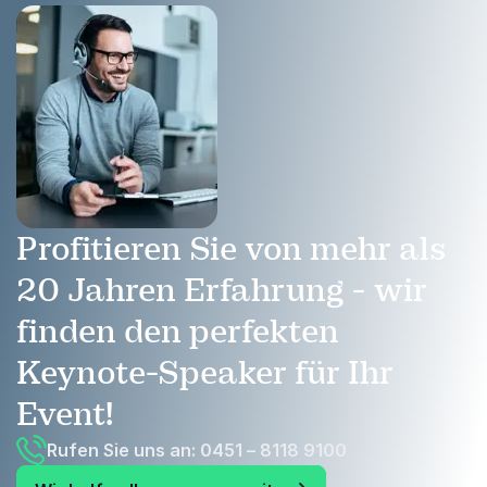
Profitieren Sie von mehr als
20 Jahren Erfahrung - wir
finden den perfekten
Keynote-Speaker für Ihr
Event!
Rufen Sie uns an: 0451 – 8118 9100