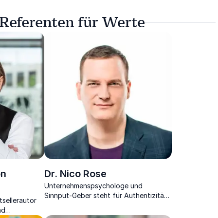
 Referenten für Werte
on
Dr. Nico Rose
Unternehmenspsychologe und
Sinnput-Geber steht für Authentizität,
sellerautor
Partizipation und Inspiration für
nd
Mensch und Organisation.