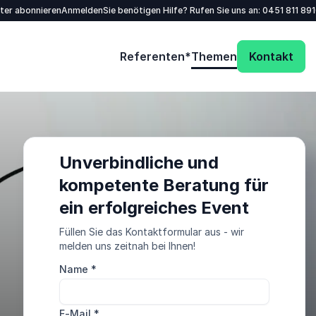
tter abonnieren
Anmelden
Sie benötigen Hilfe? Rufen Sie uns an:
0451 811 89
Referenten*
Themen
Kontakt
Unverbindliche und
kompetente Beratung für
ein erfolgreiches Event
Füllen Sie das Kontaktformular aus - wir
melden uns zeitnah bei Ihnen!
Name
*
E-Mail
*