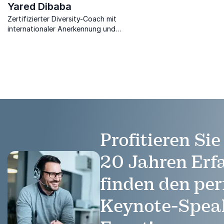
Yared Dibaba
Zertifizierter Diversity-Coach mit
internationaler Anerkennung und
nordischer Entertainer inspiriert, um
Chancengerechtigkeit zu fördern.
Profitieren Si
20 Jahren Erf
finden den per
Keynote-Speak