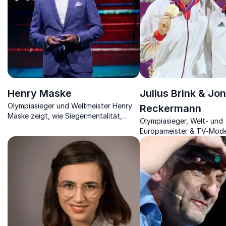
Henry Maske
Julius Brink & Jo
Olympiasieger und Weltmeister Henry
Reckermann
Maske zeigt, wie Siegermentalität,
Olympiasieger, Welt- und
Disziplin und klare Werte zu
Europameister & TV-Mode
nachhaltigem Erfolg führen.
ihren Erfolg und Motivati