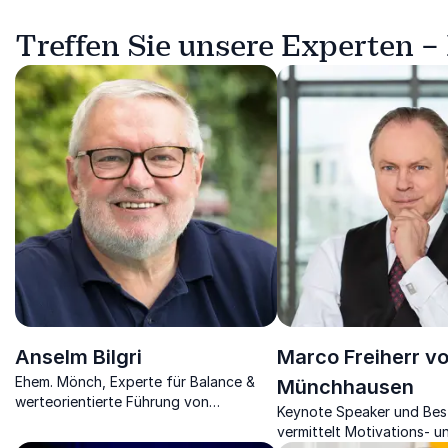
Treffen Sie unsere Experten –
Anselm Bilgri
Marco Freiherr v
Ehem. Mönch, Experte für Balance &
Münchhausen
werteorientierte Führung von
Keynote Speaker und Best
Unternehmen, integriert Philosphie in
vermittelt Motivations- u
den Unternehmensalltag.