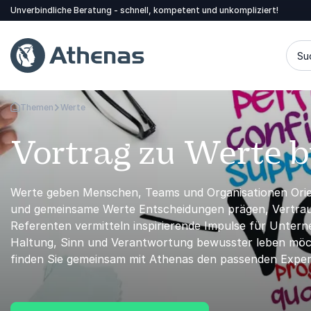
Unverbindliche Beratung - schnell, kompetent und unkompliziert!
Su
Themen
Werte
Zurück zur Startseite
Vortrag zu Werte 
Werte geben Menschen, Teams und Organisationen Orient
und gemeinsame Werte Entscheidungen prägen, Vertra
Referenten vermitteln inspirierende Impulse für Untern
Haltung, Sinn und Verantwortung bewusster leben möch
finden Sie gemeinsam mit Athenas den passenden Expert