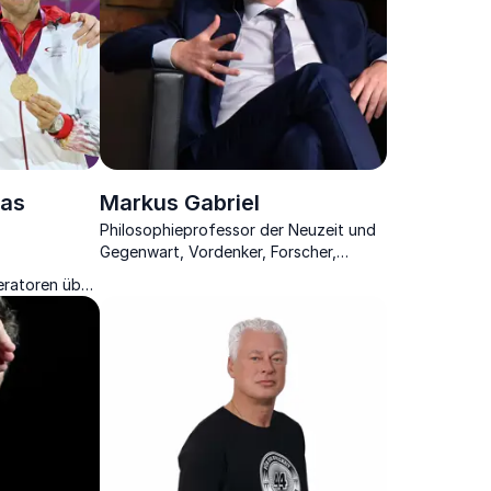
nas
Markus Gabriel
Philosophieprofessor der Neuzeit und
Gegenwart, Vordenker, Forscher,
Politikberater & Bestsellerautor über
ratoren über
Ethik bei KI.
on.