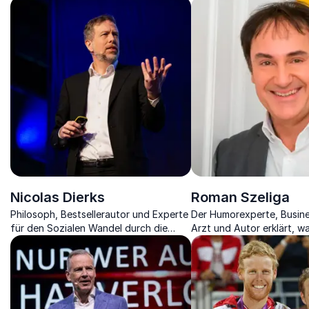
Erfolgsstrategien mit Ti
Unterhaltungswert.
Nicolas Dierks
Roman Szeliga
Philosoph, Bestsellerautor und Experte
Der Humorexperte, Busine
für den Sozialen Wandel durch die
Arzt und Autor erklärt, 
Digitalisierung unserer Gesellschaft.
die beste Medizin im Leb
Unternehmen ist.