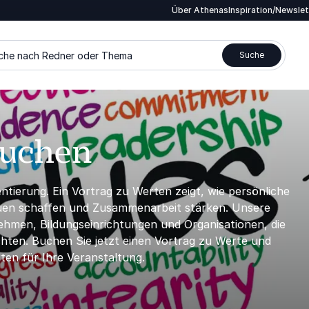
Über Athenas
Inspiration/Newsle
che nach Redner oder Thema
Suche
buchen
ierung. Ein Vortrag zu Werten zeigt, wie persönliche
uen schaffen und Zusammenarbeit stärken. Unsere
ehmen, Bildungseinrichtungen und Organisationen, die
ten. Buchen Sie jetzt einen Vortrag zu Werte und
en für Ihre Veranstaltung.