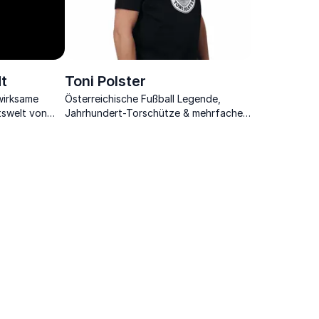
t
Toni Polster
 wirksame
Österreichische Fußball Legende,
tswelt von
Jahrhundert-Torschütze & mehrfacher
Meister Österreichs, Trainer und
Unternehmer über Motivation im Sport
und in der Geschäftswelt.