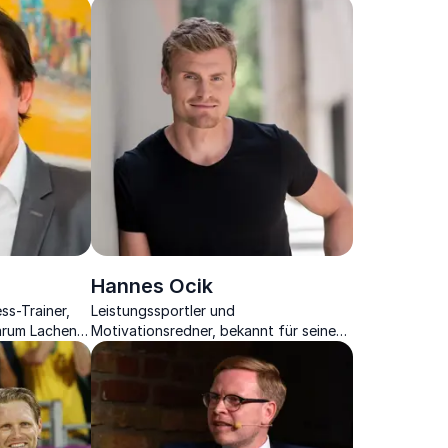
efgang und
Hannes Ocik
ss-Trainer,
Leistungssportler und
warum Lachen
Motivationsredner, bekannt für seine
en und
beeindruckende Karriere als Ruderer im
Deutschland-Achter.