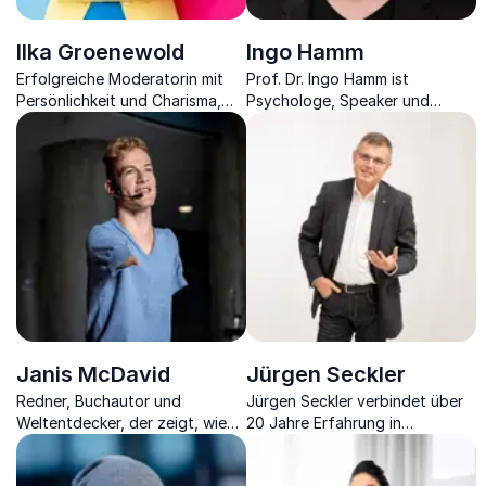
Ilka Groenewold
Ingo Hamm
Erfolgreiche Moderatorin mit
Prof. Dr. Ingo Hamm ist
Persönlichkeit und Charisma,
Psychologe, Speaker und
Sportlerin und Coach für
Experte für Führung,
Rhetorik und Körpersprache.
Kulturentwicklung und moderne
Arbeitswelten.
Janis McDavid
Jürgen Seckler
Redner, Buchautor und
Jürgen Seckler verbindet über
Weltentdecker, der zeigt, wie
20 Jahre Erfahrung in
man über sich hinauswächst
Gesundheit, Stressmanagement
und Unmögliches möglich
und Motivation zu praxisnahen