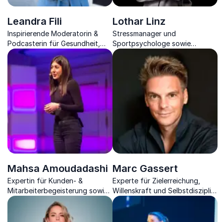
Leandra Fili
Lothar Linz
Inspirierende Moderatorin &
Stressmanager und
Podcasterin für Gesundheit,
Sportpsychologe sowie
Innovation & unvergessliche
erfolgreicher Coach für Firmen.
Events
Mahsa Amoudadashi
Marc Gassert
Expertin für Kunden- &
Experte für Zielerreichung,
Mitarbeiterbegeisterung sowie
Willenskraft und Selbstdisziplin
Wirtschaftspsychologin.
zeigt Ihnen, wie Sie Ihr Potential
ausschöpfen können.