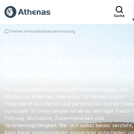
Suche
Themen
Persönlichkeitsentwicklung
Zurück zur Startseite
Vortrag zu
Persönlichkeitsentwicklu
buchen
Persönlichkeitsentwicklung hilft Menschen dabei, ihre
Stärken zu erkennen, bewusster zu handeln und ihr
Potenzial im beruflichen und persönlichen Kontext bess
zu nutzen. In Unternehmen ist sie ein wichtiger Faktor 
Führung, Motivation, Zusammenarbeit und
Veränderungsfähigkeit. Wer sich selbst besser versteht,
kann klarer kommunizieren, souveräner entscheiden un