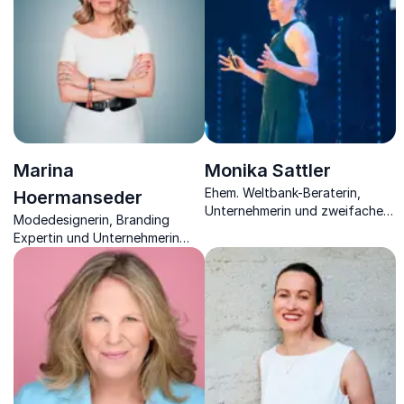
Marina
Monika Sattler
Ehem. Weltbank-Beraterin,
Hoermanseder
Unternehmerin und zweifache
Modedesignerin, Branding
Radrekordhalterin über
Expertin und Unternehmerin
Entscheidungen, Umsetzung
vermittelt in ihren Vorträgen
unter Druck und nachhaltige
Erfolgsgeheimnisse aus der
Leistung.
Welt der Mode und des
Unternehmertums.