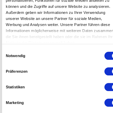
personalisieren, Funktionen für soziale Medien anbieten zu
einstellt.
können und die Zugriffe auf unsere Website zu analysieren.
Außerdem geben wir Informationen zu Ihrer Verwendung
unserer Website an unsere Partner für soziale Medien,
Werbung und Analysen weiter. Unsere Partner führen diese
Informationen möglicherweise mit weiteren Daten zusammen
die Sie ihnen bereitgestellt haben oder die sie im Rahmen Ihr
Nutzung der Dienste gesammelt haben.
Einwilligungsauswahl
Sebastian Purps-
Stefanie Stahl
Notwendig
Die Bestsellerautorin und
Pardigol
Psychotherapeutin bringt die
Neurowissenschaft trifft
Potenziale Ihres Publikums zum
Präferenzen
Führungspraxis – Impulse für
Vorschein.
Neuroresilienz, Transformation
und nachhaltige Leistung.
Statistiken
Marketing