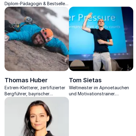
und Führung direkt auf Umsatz,
Diplom-Pädagogin & Bestseller-
Wachstum und
Autorin erklärt, wie Sie vom
Unternehmenserfolg einzahlen.
Profiling lernen, was Menschen
über sich verraten, ohne es zu
merken.
Thomas Huber
Tom Sietas
Extrem-Kletterer, zertifizierter
Weltmeister im Apnoetauchen
Bergführer, bayrischer
und Motivationstrainer.
Filmpreisträger, Autor.
Entdecken Sie seine
Geheimnisse für
Spitzenleistungen unter Druck
und wie man mentale Stärke
erreicht.