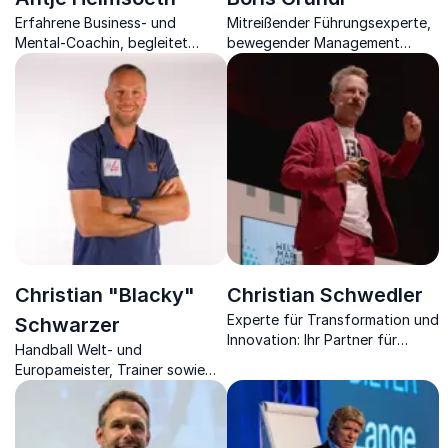
Erfahrene Business- und
Mitreißender Führungsexperte,
Mental-Coachin, begleitet
bewegender Management
Vorstände, Führungskräfte,
Trainer und Autor setzt mit
Vertriebler und Unternehmer
Ihnen den Ausreden ein Ende.
auf dem Weg zu
Spitzenleistungen.
Christian "Blacky"
Christian Schwedler
Experte für Transformation und
Schwarzer
Innovation: Ihr Partner für
Handball Welt- und
nachhaltigen
Europameister, Trainer sowie
Unternehmenserfolg in einer
Unternehmer über Motivation
vernetzten Welt.
und langfristigen Erfolg.