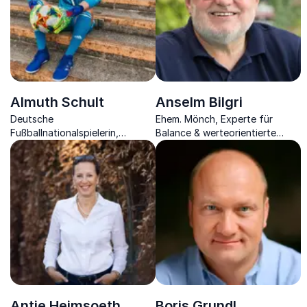
Almuth Schult
Anselm Bilgri
Deutsche
Ehem. Mönch, Experte für
Fußballnationalspielerin,
Balance & werteorientierte
Weltklasse-Torhüterin und TV-
Führung von Unternehmen,
Expertin über
integriert Philosphie in den
Chancengleichheit und
Unternehmensalltag.
Willenskraft.
Antje Heimsoeth
Boris Grundl