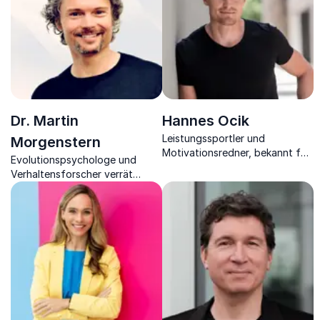
Dr. Martin
Hannes Ocik
Leistungssportler und
Morgenstern
Motivationsredner, bekannt für
Evolutionspsychologe und
seine beeindruckende Karriere
Verhaltensforscher verrät
als Ruderer im Deutschland-
Erfolgsgeheimnisse aus der
Achter.
Tierwelt.