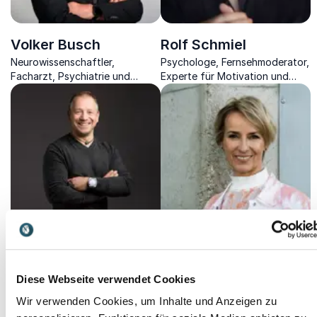
Volker Busch
Rolf Schmiel
Neurowissenschaftler,
Psychologe, Fernsehmoderator,
Facharzt, Psychiatrie und
Experte für Motivation und
Psychotherapie - für
Autor über Führung in
Gesundheit, Leistung und
schwierigen Zeiten und wie man
Motivation in Beruf und Leben.
Glück findet.
Rüdiger Böhm
Sandra Mantz
Krisenexperte der weiß, wie
Expertin für New Work-Kultur,
Diese Webseite verwendet Cookies
richtiges Teambuilding zu
Unternehmerin, Dialog Trainerin
Erfolg führt und wie man sich
und Autorin.
Wir verwenden Cookies, um Inhalte und Anzeigen zu
optimal auf Veränderungen