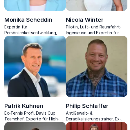
Monika Scheddin
Nicola Winter
Expertin für
Pilotin, Luft- und Raumfahrt-
Persönlichkeitsentwicklung,
Ingenieurin und Expertin für
Veränderungen, Self-
Notfall- und
Empowerment &
Krisenmanagement, Astronautin
Erfolgsstrategie Networking.
in Reserve.
Patrik Kühnen
Philip Schlaffer
Ex-Tennis Profi, Davis Cup
AntiGewalt- &
Teamchef, Experte für High-
Deradikalisierungstrainer, Ex-
und Team-Performance &
Krimineller der über Führung