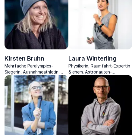
macht.
Impulsen für moderne
Arbeitswelten.
Kirsten Bruhn
Laura Winterling
Mehrfache Paralympics-
Physikerin, Raumfahrt-Expertin
Siegerin, Ausnahmeathletin,
& ehem. Astronauten-
Expertin für Resilienz,
Ausbilderin bei der ESA sowie
Persönlichkeitsentwicklung,
Unternehmerin.
Motivation & Mindset.