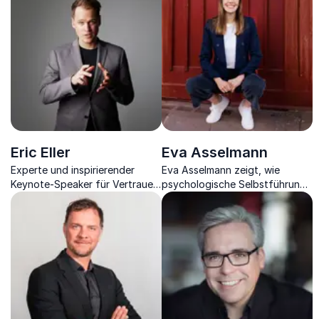
Teambuilding sowie
und Management in
Zertifizierter Health Coach.
Organisationen reflektiert.
Eric Eller
Eva Asselmann
Experte und inspirierender
Eva Asselmann zeigt, wie
Keynote-Speaker für Vertrauen,
psychologische Selbstführung,
Psychologische Sicherheit und
innere Stabilität und Klarheit in
Loyalität: Der Architekt des
Zeiten von Überforderung
Vertrauens für erfolgreiche
gelingen.
Teams, Projekte und
Organisationen