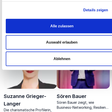
Details zeigen
Stina Spiegelberg
Susanne Dietz
Alle zulassen
Unternehmerin, Autorin &
Expertin für HR und
Speakerin
Vereinbarkeit
Auswahl erlauben
Ablehnen
Suzanne Grieger-
Sören Bauer
Sören Bauer zeigt, wie
Langer
Business-Networking, Resilienz
Die charismatische Profilerin,