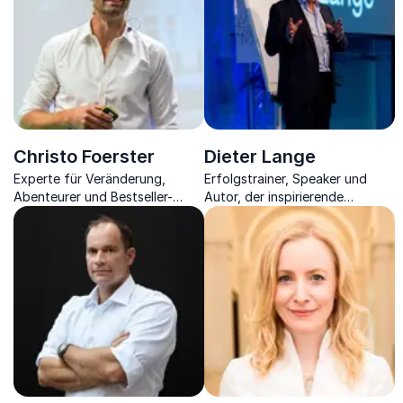
Christo Foerster
Dieter Lange
Experte für Veränderung,
Erfolgstrainer, Speaker und
Abenteurer und Bestseller-
Autor, der inspirierende
Autor über Potenzialentfaltung
Vorträge zu
durch Motivation.
Persönlichkeitsentwicklung,
Leadership und Change
anbietet.