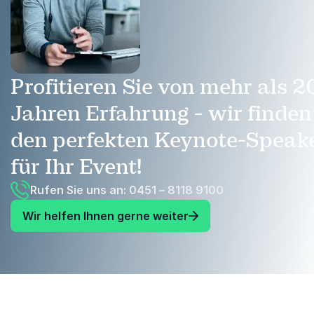
Profitieren Sie von mehr als 2
Jahren Erfahrung - wir finden
den perfekten Keynote-Speak
für Ihr Event!
Rufen Sie uns an: 0451 – 8118 9100
Wir helfen Ihnen gerne weiter