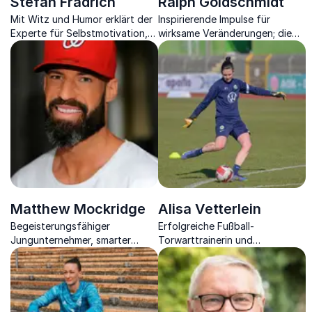
Stefan Frädrich
Ralph Goldschmidt
Mit Witz und Humor erklärt der
Inspirierende Impulse für
Experte für Selbstmotivation,
wirksame Veränderungen; die
Arzt und Bestsellerautor, wie
Arbeitswelt von morgen
man dem inneren Schweinehund
den Kampf ansagt.
Matthew Mockridge
Alisa Vetterlein
Begeisterungsfähiger
Erfolgreiche Fußball-
Jungunternehmer, smarter
Torwarttrainerin und
Entrepreneur und Start-Up
Profitorhüterin zeigt, wie man
Gründer fesselt Sie in seinen
mit Druck umgeht und teilt
Kick-Ass Vorträgen.
einzigartige Einblicke ins
Teamgefüge,