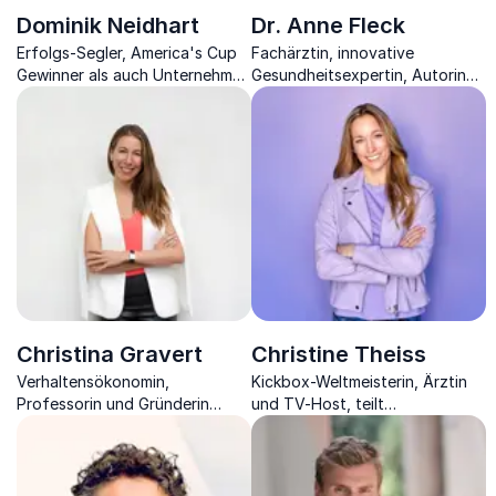
Dominik Neidhart
Dr. Anne Fleck
Erfolgs-Segler, America's Cup
Fachärztin, innovative
Gewinner als auch Unternehmer
Gesundheitsexpertin, Autorin
zeigt, was ein Team ausmacht.
und Fernsehmoderatorin
sensibilisiert Sie für Ihren
Körper.
Christina Gravert
Christine Theiss
Verhaltensökonomin,
Kickbox-Weltmeisterin, Ärztin
Professorin und Gründerin
und TV-Host, teilt
spricht über Nudging,
Erfolgsgeheimnisse für
Nachhaltigkeit und wie unsere
Spitzenleistung in Sport und
Umgebung unser Verhalten
Business.
beeinflusst.