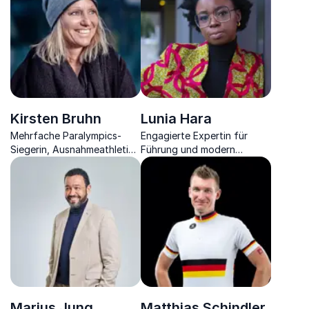
Business für nachhaltigen
Erfolg.
Kirsten Bruhn
Lunia Hara
Mehrfache Paralympics-
Engagierte Expertin für
Siegerin, Ausnahmeathletin,
Führung und modern
Expertin für Resilienz,
Leadership über Empathie in
Persönlichkeitsentwicklung,
der Geschäftswelt.
Motivation & Mindset.
Marius Jung
Matthias Schindler