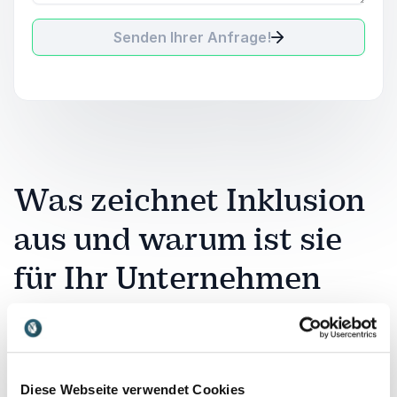
Senden Ihrer Anfrage!
Was zeichnet Inklusion
aus und warum ist sie
für Ihr Unternehmen
relevant?
Inklusion geht über reine Vielfalt hinaus. Sie
bedeutet, dass alle Menschen ihre Fähigkeiten
Diese Webseite verwendet Cookies