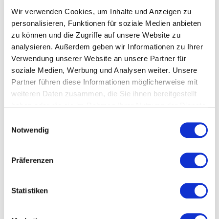
einbringen können und echte Teilhabe erleben. Für
Wir verwenden Cookies, um Inhalte und Anzeigen zu
Unternehmen ist das relevant, weil inklusive Teams
personalisieren, Funktionen für soziale Medien anbieten
häufig kreativer, resilienter und näher an
zu können und die Zugriffe auf unsere Website zu
unterschiedlichen Kundengruppen sind. Gleichzeitig
analysieren. Außerdem geben wir Informationen zu Ihrer
stärkt Inklusion Vertrauen, Arbeitgeberattraktivität
Verwendung unserer Website an unsere Partner für
und Zusammenhalt. Unsere Referenten zeigen, wie
soziale Medien, Werbung und Analysen weiter. Unsere
Organisationen Barrieren erkennen, Vorurteile
Partner führen diese Informationen möglicherweise mit
abbauen und eine Kultur schaffen, in der Menschen
weiteren Daten zusammen, die Sie ihnen bereitgestellt
respektvoll und wirksam zusammenarbeiten.
haben oder die sie im Rahmen Ihrer Nutzung der Dienste
gesammelt haben.
Einwilligungsauswahl
Notwendig
Welche Themen behandeln
unsere Vorträge zu
Präferenzen
Inklusion?
Statistiken
Unsere Vorträge zu Inklusion beleuchten Teilhabe
aus persönlicher, gesellschaftlicher und
unternehmerischer Perspektive. Im Mittelpunkt