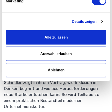
Marketing
stehen Barrierefreiheit, respektvolle Kommunikation,
Vielfalt und die Frage, wie Organisationen
Zugehörigkeit konkret erlebbar machen.
Details zeigen
Barrieren abbauen und Teilhabe
Alle zulassen
ermöglichen
Inklusion beginnt dort, wo sichtbare und unsichtbare
Auswahl erlauben
Barrieren erkannt und aktiv reduziert werden.
Unternehmen profitieren davon, wenn Menschen
Ablehnen
ihre Stärken unabhängig von körperlichen
Voraussetzungen einbringen können.
Denise
Schindler
zeigt in ihrem Vortrag, wie Inklusion im
Denken beginnt und wie aus Herausforderungen
neue Stärke entstehen kann. So wird Teilhabe zu
einem praktischen Bestandteil moderner
Unternehmenskultur.