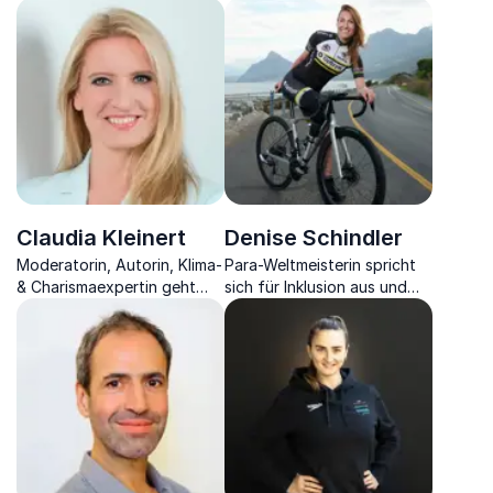
Claudia Kleinert
Denise Schindler
Moderatorin, Autorin, Klima-
Para-Weltmeisterin spricht
& Charismaexpertin geht
sich für Inklusion aus und
Wettergeschehnissen auf
motiviert mit ihrer
den Grund und vermittelt
inspirierenden Erfolgs- und
die Charisma-Formel.
Lebensgeschichte
Menschen, ihre Ziele zu
erreichen.