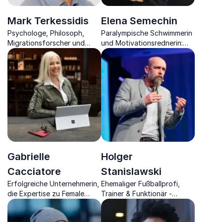
Mark Terkessidis
Elena Semechin
Psychologe, Philosoph,
Paralympische Schwimmerin
Migrationsforscher und
und Motivationsrednerin:
freier Autor beleuchtet die
Überwindung von
Multikulturalität der
Hindernissen und Streben
heutigen Gesellschaft.
nach Exzellenz
Gabrielle
Holger
Cacciatore
Stanislawski
Erfolgreiche Unternehmerin,
Ehemaliger Fußballprofi,
die Expertise zu Female
Trainer & Funktionär -
Founders, Mindset und
heutiger Unternehmer teilt
Networking mitbringt.
Einblicke aus Sport und