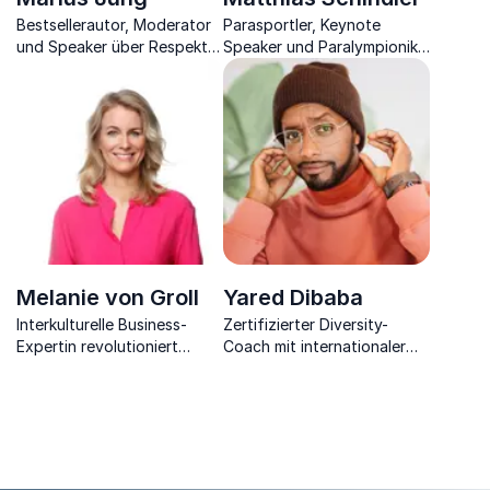
Bestsellerautor, Moderator
Parasportler, Keynote
und Speaker über Respekt
Speaker und Paralympionike
im täglichen Miteinander.
über das richtige Mindset,
um den Weg an die Spitze
zu finden.
Melanie von Groll
Yared Dibaba
Interkulturelle Business-
Zertifizierter Diversity-
Expertin revolutioniert
Coach mit internationaler
Diversity Management mit
Anerkennung und
effizienten Methoden.
nordischer Entertainer
inspiriert, um
Chancengerechtigkeit zu
fördern.