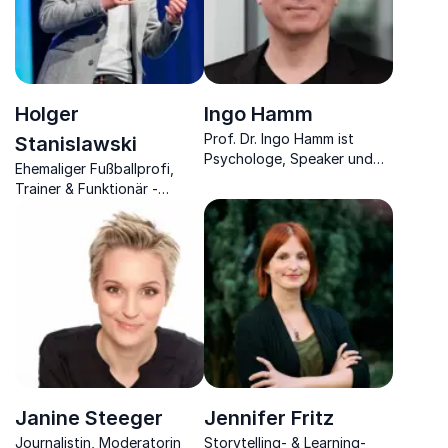
Holger
Ingo Hamm
Prof. Dr. Ingo Hamm ist
Stanislawski
Psychologe, Speaker und
Ehemaliger Fußballprofi,
Experte für Führung,
Trainer & Funktionär -
Kulturentwicklung und
heutiger Unternehmer teilt
moderne Arbeitswelten.
Einblicke aus Sport und
Business für nachhaltigen
Erfolg.
Janine Steeger
Jennifer Fritz
Journalistin, Moderatorin
Storytelling- & Learning-