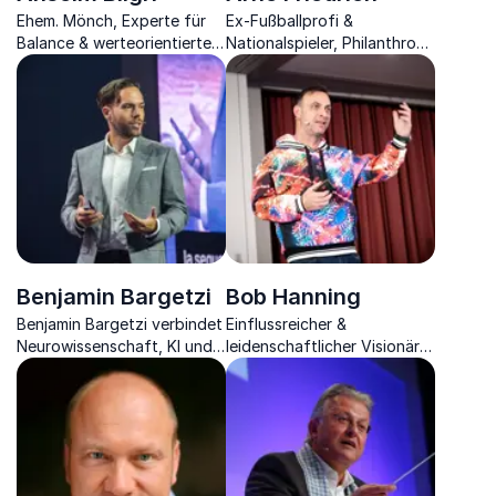
Ehem. Mönch, Experte für
Ex-Fußballprofi &
Balance & werteorientierte
Nationalspieler, Philanthrop,
Führung von Unternehmen,
Stiftungsgründer & Speaker
integriert Philosphie in den
über Wandel, Identität und
Unternehmensalltag.
Verantwortung
Benjamin Bargetzi
Bob Hanning
Benjamin Bargetzi verbindet
Einflussreicher &
Neurowissenschaft, KI und
leidenschaftlicher Visionär
digitale Transformation zu
im Spitzensport,
praxisnahen Strategien für
Unternehmensentwickler,
Unternehmen und
TV-Experte und Autor
Führungskräfte weltweit.