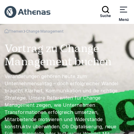
Suche
Menü
Themen
Change Management
Zurück zur Startseite
Vortrag zu Change
Management buchen
Veränderungen gehören heute zum
Unternehmensalltag – doch erfolgreicher Wandel
braucht Klarheit, Kommunikation und die richtige
Strategie. Unsere Referenten für Change
Management zeigen, wie Unternehmen
Transformationen erfolgreich umsetzen,
Mitarbeitende motivieren und Widerstände
konstruktiv überwinden. Ob Digitalisierung, neue
Führungsmodelle oder kultureller Wandel: Mit