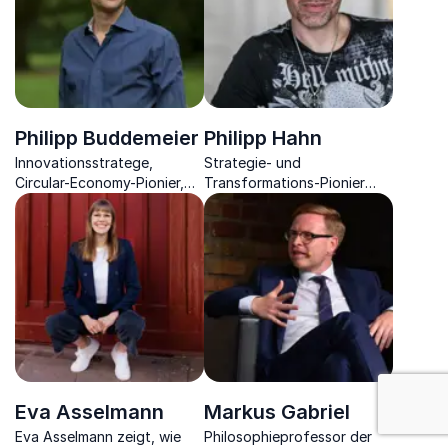
Philipp Buddemeier
Philipp Hahn
Innovationsstratege,
Strategie- und
Circular-Economy-Pionier,
Transformations-Pionier
Autor und Unternehmer, der
bietet Einblicke in
sich auf die Entwicklung und
Zukunftsthemen wie KI,
Umsetzung zukunftsfähiger
Digitalisierung und Change.
Geschäftsmodelle
spezialisiert hat
: Change M
Eva Asselmann
Markus Gabriel
Eva Asselmann zeigt, wie
Philosophieprofessor der