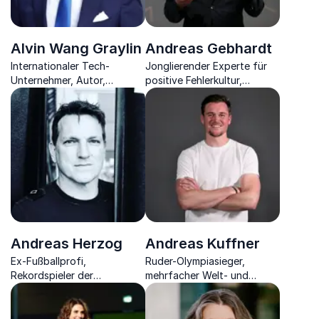
Alvin Wang Graylin
Andreas Gebhardt
Internationaler Tech-
Jonglierender Experte für
Unternehmer, Autor,
positive Fehlerkultur,
Speaker und Investor
Veränderungen & Mut zu
Neuem.
Andreas Herzog
Andreas Kuffner
Ex-Fußballprofi,
Ruder-Olympiasieger,
Rekordspieler der
mehrfacher Welt- und
österreichischen
Europameister,
Nationalmannschaft, Trainer
Wirtschaftsingenieur,
sowie Autor über Fußball
Teamentwickler und Experte