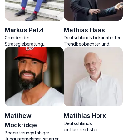
Markus Petzl
Mathias Haas
Gründer der
Deutschlands bekanntester
Strategieberatung
Trendbeobachter und
„disruptive – beyond your
Zukunftsbegleiter über die
strategy“ hinterfragt
Trends von Morgen.
existierende
Geschäftsmodelle und
sucht neue Chancen für
Unternehmen.
Matthew
Matthias Horx
Deutschlands
Mockridge
einflussreichster
Begeisterungsfähiger
Zukunftsforscher, Gründer
Jungunternehmer, smarter