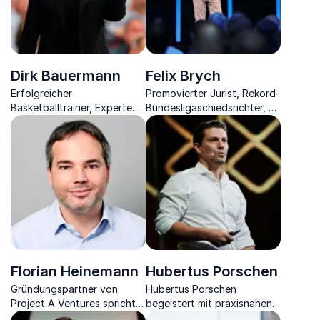
Dirk Bauermann
Felix Brych
Erfolgreicher
Promovierter Jurist, Rekord-
Basketballtrainer, Experte
Bundesligaschiedsrichter, 2x
für Leadership,
Welt-Schiedsrichter, 6x dt.
internationales
Schiedsrichter des Jahres,
Teambuilding & Motivation
Referent zu
sowie Autor.
Menschenführung & Mut zu
Entscheidungen
Florian Heinemann
Hubertus Porschen
Gründungspartner von
Hubertus Porschen
Project A Ventures spricht
begeistert mit praxisnahen
über digitale Investments /
Impulsen zu Künstlicher