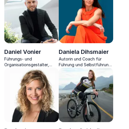
Silicon-Valley-Entrepreneur,
Rocket Scientist, Nerd &
Start-up-Gründer.
Daniel Vonier
Daniela Dihsmaier
Führungs- und
Autorin und Coach für
Organisationsgestalter,
Führung und Selbstführung
Autor und Speaker zum
in herausfordernden
Thema Kultur-
Situationen
Transformation, Leadership
& High-Performance
Collaboration