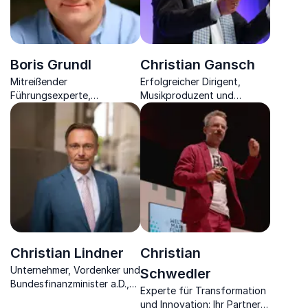
Boris Grundl
Christian Gansch
Mitreißender
Erfolgreicher Dirigent,
Führungsexperte,
Musikproduzent und
bewegender Management
Buchautor zeigt, wie man
Trainer und Autor setzt mit
mit Druck umgeht und aus
Ihnen den Ausreden ein
Vielfalt ein Team formt.
Ende.
Christian Lindner
Christian
Unternehmer, Vordenker und
Schwedler
Bundesfinanzminister a.D.,
Experte für Transformation
Experte für Wirtschaft,
und Innovation: Ihr Partner