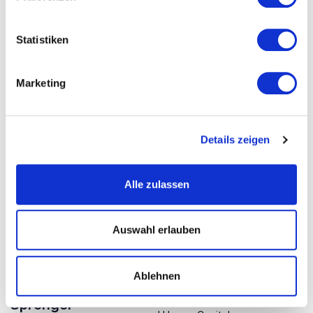
Statistiken
Marketing
Dr. Nico Rose
Nicolas Dierks
Unternehmenspsychologe
Philosoph, Bestsellerautor
und Sinnput-Geber steht für
und Experte für den
Authentizität, Partizipation
Sozialen Wandel durch die
Details zeigen
und Inspiration für Mensch
Digitalisierung unserer
und Organisation.
Gesellschaft.
Alle zulassen
Auswahl erlauben
Ablehnen
Reinhard K.
Dr. Steffi Burkhart
Vertreterin der Generation Y
Sprenger