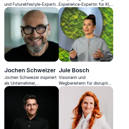
und Futurelifestyle-Expertin
Experience-Expertin für KI,
setzt neue Impulse zur
Transformation &
zukünftigen nachhaltigen
Zukunftskompetenz
Lebensgestaltung.
Jochen Schweizer
Jule Bosch
Jochen Schweizer inspiriert
Visionärin und
als Unternehmer,
Wegbereiterin für disruptive
Extremsportler und Visionär
Geschäftspraktiken:
zu Mut, Veränderung und
Zukunftsforscherin,
dem Sprung ins Unbekannte
Business Aktivistin und
Expertin für Innovation und
Transformation