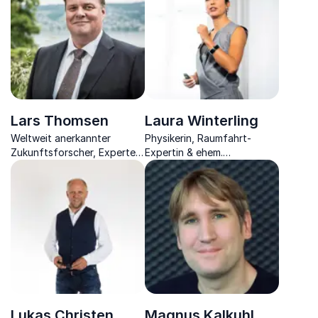
Motivation & Mindset.
Chancen der digitalen
Zukunft.
Lars Thomsen
Laura Winterling
Weltweit anerkannter
Physikerin, Raumfahrt-
Zukunftsforscher, Experte
Expertin & ehem.
für Energie, Mobilität und
Astronauten-Ausbilderin bei
Smart Networks entführt
der ESA sowie
Sie in die Arbeitswelt von
Unternehmerin.
morgen.
Lukas Christen
Magnus Kalkuhl