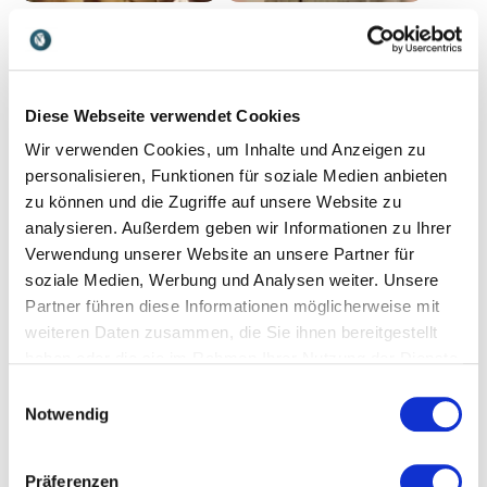
Markus Reimer
Maximilian Böger
Innovations-Philosoph &
Forscher im Bereich Zukunft,
Auditor für
Unternehmer & Investor,
Managementsysteme
Experte für
Diese Webseite verwendet Cookies
inspiriert auf humorvolle
Unternehmensführung,
Weise zu innovativem
Innovationen & Tech.
Wir verwenden Cookies, um Inhalte und Anzeigen zu
Denken im Unternehmen.
personalisieren, Funktionen für soziale Medien anbieten
zu können und die Zugriffe auf unsere Website zu
analysieren. Außerdem geben wir Informationen zu Ihrer
Verwendung unserer Website an unsere Partner für
soziale Medien, Werbung und Analysen weiter. Unsere
Partner führen diese Informationen möglicherweise mit
Maximilian Oehl
Nadine Hammele
weiteren Daten zusammen, die Sie ihnen bereitgestellt
haben oder die sie im Rahmen Ihrer Nutzung der Dienste
Innovationsgestalter und
Dr. Nadine Hammele
Zukunftsvisionär: Treiber
verbindet KI, Storytelling
gesammelt haben.
Einwilligungsauswahl
nachhaltiger Veränderung
und Markenstrategie, um
Notwendig
und demokratischer
Unternehmen und Kreative
Verantwortung
ethisch, inspirierend und
praxisnah zu stärken.
Präferenzen