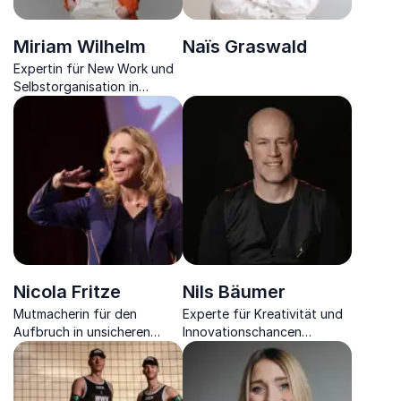
Miriam Wilhelm
Naïs Graswald
Expertin für New Work und
Selbstorganisation in
Unternehmen,
Unternehmerin und
Organisationsberaterin.
Nicola Fritze
Nils Bäumer
Mutmacherin für den
Experte für Kreativität und
Aufbruch in unsicheren
Innovationschancen
Zeiten:
begeistert mit Taktiken der
Organisationspychologin,
erfolgreichen
Führungskräfte-Coach,
Potenzialerkennung im