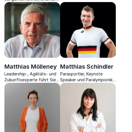
des Zukunftsinstituts und
Entrepreneur und Start-Up
Keynote Speaker.
Gründer fesselt Sie in seinen
Kick-Ass Vorträgen.
Matthias Mölleney
Matthias Schindler
Leadership-, Agilitäts- und
Parasportler, Keynote
Zukunftsexperte führt Sie
Speaker und Paralympionike
und Ihr Unternehmen über
über das richtige Mindset,
das Konzept erfolgreicher
um den Weg an die Spitze
Führung hinaus.
zu finden.