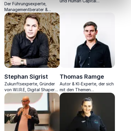
und Human Capital
Der Führungsexperte,
Evangelist bringt Ihnen die
Managementberater &
digitalen Könner und die
Bestseller-Autor bringt
V.U.K.A.-World näher.
Organisation und
Motivation zurück ins
Unternehmen.
Stephan Sigrist
Thomas Ramge
Zukunftsexperte, Gründer
Autor & KI-Experte, der sich
von W.I.R.E, Digital Shaper
mit den Themen
und Keynote Speaker für
Digitalisierung, Big Data, KI
transformative Strategien in
& Klimawandel der Zukunft
Wirtschaft und
auseinandersetzt.
Gesellschaft.