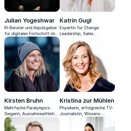
Julian Yogeshwar
Katrin Gugl
KI-Berater und Impulsgeber
Expertin für Change
für digitalen Fortschritt im
Leadership, Sales
Mittelstand
Performance & Recruiting
Skills im Handel.
Kirsten Bruhn
Kristina zur Mühlen
Mehrfache Paralympics-
Physikerin, erfolgreiche TV-
Siegerin, Ausnahmeathletin,
Journalistin, Wissens-
Expertin für Resilienz,
Entertainerin und
Persönlichkeitsentwicklung,
Moderatorin zeigt Ihnen die