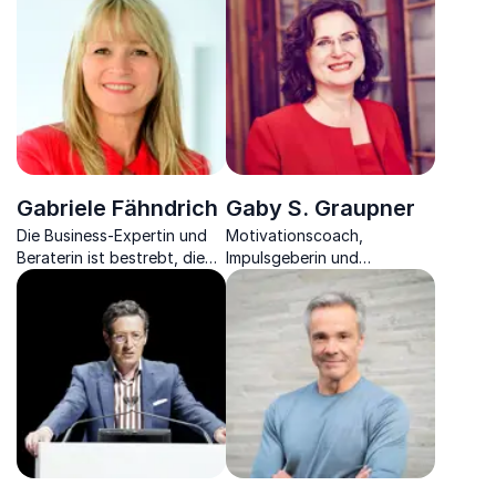
Digitalisierung und moderne
Führung
Gabriele Fähndrich
Gaby S. Graupner
Die Business-Expertin und
Motivationscoach,
Beraterin ist bestrebt, die
Impulsgeberin und
beste Version Ihrer selbst zu
erfolgreiche Mutmacherin
entwickeln und diesen
zeigt, wie die richtige
Erfolg dauerhaft zu
Motivation Verkäufe
bewahren.
steigert.