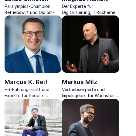
Paralympics-Champion,
Der Experte für
Betriebswirt und Diplom-
Digitalisierung, IT-Sicherheit
Pädagoge entfacht
und KI bringt Sie
verborgene Potenziale.
geschmeidig und viel Humor
auf den aktuellsten Stand
der Technik und zeigt Ihnen
die Zukunft.
Marcus K. Reif
Markus Milz
HR-Führungskraft und
Vertriebsexperte und
Experte für People-
Impulsgeber für Wachstum,
Management zeigt Ihnen
Change Management und
den positiven Einfluss einer
Transformation
modernen Personalarbeit.