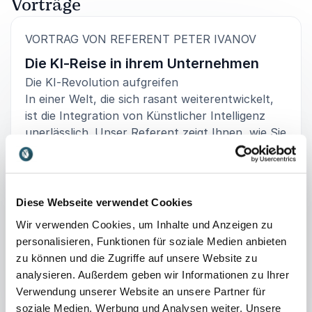
Vorträge
:
VORTRAG VON REFERENT PETER IVANOV
Die KI-Reise in ihrem Unternehmen
Die KI-Revolution aufgreifen
In einer Welt, die sich rasant weiterentwickelt,
ist die Integration von Künstlicher Intelligenz
unerlässlich. Unser Referent zeigt Ihnen, wie Sie
die AI-Revolution annehmen und
gewinnbringend in Ihre Geschäftsprozesse
integrieren können. Lernen Sie, wie Sie durch
den strategischen Einsatz von AI Ihr
Diese Webseite verwendet Cookies
Unternehmen zukunftssicher machen.
Hybrid
Wir verwenden Cookies, um Inhalte und Anzeigen zu
Power Teams - wenn Menschen und AI 10x
personalisieren, Funktionen für soziale Medien anbieten
mehr produktiv kreativ und profitabel sein
zu können und die Zugriffe auf unsere Website zu
+
Mehr lesen
können
Erfahren Sie, wie Sie hybride Teams
analysieren. Außerdem geben wir Informationen zu Ihrer
aufbauen, in denen Menschen und AI
Verwendung unserer Website an unsere Partner für
gemeinsam arbeiten, um Produktivität,
: Peter Ivanov Di
Vortrag unverbindlich anfragen
soziale Medien, Werbung und Analysen weiter. Unsere