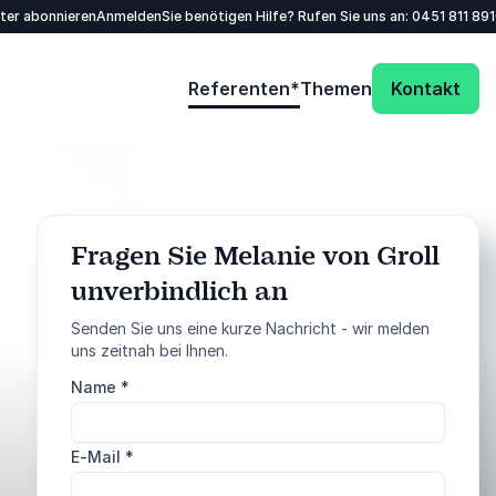
tter abonnieren
Anmelden
Sie benötigen Hilfe? Rufen Sie uns an:
0451 811 89
Referenten*
Themen
Kontakt
Fragen Sie Melanie von Groll
unverbindlich an
: @Model.ProfileFu
Anfrage senden
Senden Sie uns eine kurze Nachricht - wir melden
uns zeitnah bei Ihnen.
Rufen Sie uns an
Name
*
0451 811 89100
E-Mail
*
5 von 5