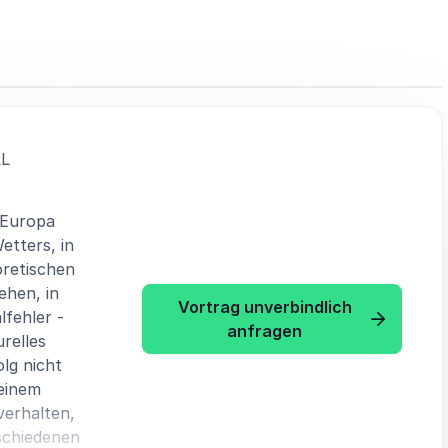
:
L
 Europa
etters, in
oretischen
ehen, in
Vortrag unverbindlich
fehler -
: Melanie von Grol
anfragen
relles
lg nicht
 einem
verhalten,
schiedenen