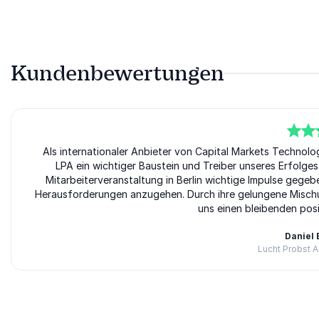
Kundenbewertungen
5
von
Als internationaler Anbieter von Capital Markets Technolo
5
LPA ein wichtiger Baustein und Treiber unseres Erfolges
Mitarbeiterveranstaltung in Berlin wichtige Impulse gegeb
Herausforderungen anzugehen. Durch ihre gelungene Mischun
uns einen bleibenden posi
Daniel
Lucht Probst 
Bewertet
5.00
/5 basierend auf
1
Kundenbewertungen