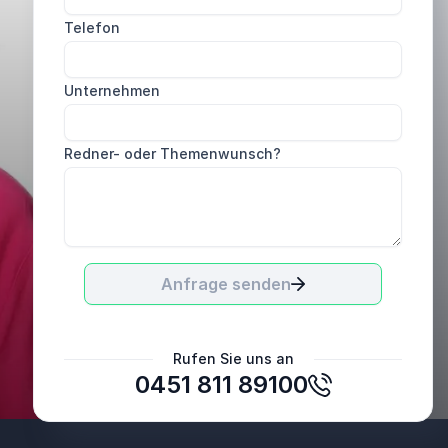
Sehr gute und professionelle Bearbeitung. Wir
Telefon
fanden uns sehr gut aufgehoben.
BES Ingenieure GmbH
Unternehmen
Redner- oder Themenwunsch?
Anfrage senden
Daniel Blumberg
Rufen Sie uns an
Lucht Probst Associates GmbH
0451 811 89100