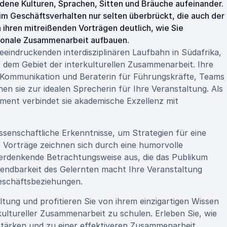
edene Kulturen, Sprachen, Sitten und Bräuche aufeinander.
im Geschäftsverhalten nur selten überbrückt, die auch der
 ihren mitreißenden Vorträgen deutlich, wie Sie
ationale Zusammenarbeit aufbauen.
beeindruckenden interdisziplinären Laufbahn in Südafrika,
f dem Gebiet der interkulturellen Zusammenarbeit. Ihre
 Kommunikation und Beraterin für Führungskräfte, Teams
n sie zur idealen Sprecherin für Ihre Veranstaltung. Als
ment verbindet sie akademische Exzellenz mit
senschaftliche Erkenntnisse, um Strategien für eine
re Vorträge zeichnen sich durch eine humorvolle
erdenkende Betrachtungsweise aus, die das Publikum
ndbarkeit des Gelernten macht Ihre Veranstaltung
Geschäftsbeziehungen.
tung und profitieren Sie von ihrem einzigartigen Wissen
rkultureller Zusammenarbeit zu schulen. Erleben Sie, wie
tärken und zu einer effektiveren Zusammenarbeit