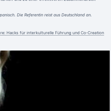
panisch. Die Referentin
reist aus Deutschland an.
re: Hacks für interkulturelle Führung und Co-Creation