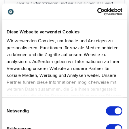
sehr gut identifizieren und wir sind sicher: das wird
noch länger nachwirken in unserer Organisation. Auch
der persönliche Kontakt mit Jonas und Julius war
total angenehmen und unkompliziert – sie haben sich
nach den jeweiligen Veranstaltungen auch immer
Diese Webseite verwendet Cookies
noch Zeit genommen für kurze Gespräche und Fotos
Wir verwenden Cookies, um Inhalte und Anzeigen zu
Sandra Rings
personalisieren, Funktionen für soziale Medien anbieten
Axa Konzern AG
zu können und die Zugriffe auf unsere Website zu
analysieren. Außerdem geben wir Informationen zu Ihrer
Bewertet
5.00
/5 basierend auf
1
Kundenbewertungen
Verwendung unserer Website an unsere Partner für
soziale Medien, Werbung und Analysen weiter. Unsere
Partner führen diese Informationen möglicherweise mit
weiteren Daten zusammen, die Sie ihnen bereitgestellt
Vorträge
haben oder die sie im Rahmen Ihrer Nutzung der Dienste
gesammelt haben.
Einwilligungsauswahl
VORTRAG VON REFERENTEN JULIUS BRINK &
Notwendig
:
JONAS RECKERMANN
“Diversity - Vorteil durch
Präferenzen