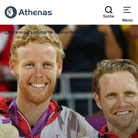
Suche
Menü
Referenten
Julius Brink & Jonas Reckermann
Zurück zur Startseite