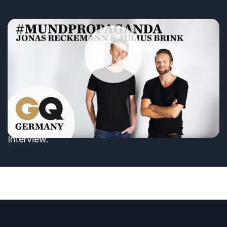
Um gegen Intoleranz anzukämpfen, hat GQ eine
Aktion gestartet, in der Männer wie Herbert
Grönemeyer und August Diehl, Moses Pelham und
Thomas D, Fettes Brot, Revolverheld, Kostja
Ullmann, Ken Duken und die Beachvolleyball-
Wiedergabe
Olympiasieger Julius Brink und Jonas Reckermann
etwas ganz Banales tun, sie küssen sich. Sehen
Sie hier Jonas Reckemann und Julius Brink im
Interview.