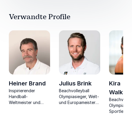
Verwandte Profile
Heiner Brand
Julius Brink
Kira
Inspirierender
Beachvolleyball
Walkenh
Handball-
Olympiasieger, Welt-
Beachvolley
Weltmeister und
und Europameister
Olympiasieg
Diplom-Kaufmann:
über Niederlagen
Sportlerin 
Ein Meister des
und Teamstärke
Keynote-Sp
Erfolgs in Sport und
sowie deren Einfluss
Wirtschaft.
auf Ihren
Unternehmenserfolg.