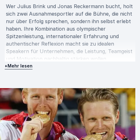
Wer Julius Brink und Jonas Reckermann bucht, holt
sich zwei Ausnahmesportler auf die Bühne, die nicht
nur über Erfolg sprechen, sondern ihn selbst erlebt
haben. Ihre Kombination aus olympischer
Spitzenleistung, internationaler Erfahrung und
authentischer Reflexion macht sie zu idealen
Speakern für Unternehmen, die Leistung, Teamgeist
und Motivation nachhaltig stärken wollen.
+
Mehr lesen
Mögliche Vortragssprachen sind Deutsch und Englisch.
Die Referenten Julius Brink & Jonas Reckermann reisen
aus Deutschland an.