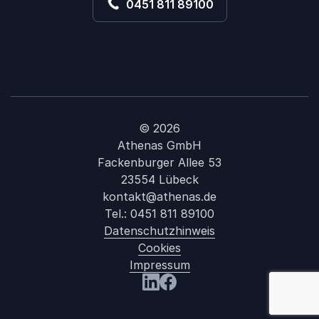
0451 811 89100
© 2026
Athenas GmbH
Fackenburger Allee 53
23554 Lübeck
kontakt@athenas.de
Tel.:
0451 811 89100
Datenschutzhinweis
Cookies
Impressum
: Julius B
Besuchen Sie uns LinkedIn
Besuchen Sie uns Facebook