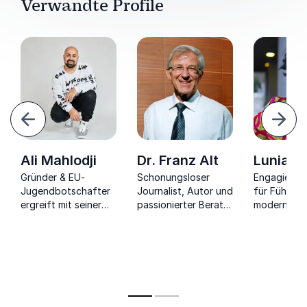
Verwandte Profile
urück
Weite
Ali Mahlodji
Dr. Franz Alt
Lunia H
Gründer & EU-
Schonungsloser
Engagierte 
Jugendbotschafter
Journalist, Autor und
für Führun
ergreift mit seiner
passionierter Berater
modern Lea
Lebensgeschichte,
zieht Sie in den Bann
über Empath
die ein Beispiel für
des Wandels von
Geschäftsw
Inklusion für junge
Klima und Umwelt.
Menschen &
Unternehmen
darstellt.