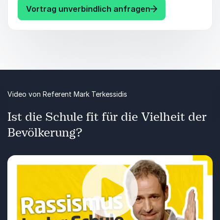
für Entwicklung und Fortschritt darstellt. Politik
: Mark Terkessidi
Vortrag unverbindlich anfragen
und Neoliberalismus schließlich werfen ein Licht
auf die gegenwärtigen politischen und
wirtschaftlichen Strömungen, die unsere Welt
prägen.
Video von Referent Mark Terkessidis
Ist die Schule fit für die Vielheit der
Bevölkerung?
Ist das derzeitige Schulsystem in Deutschland
hinsichtlich der heutigen Normalität der
Einwanderung in Westeuropa überhaupt in der
Lage mit der Vielheit an kultureller Diversität
umzugehen? Und wieso ist Integration an Schulen