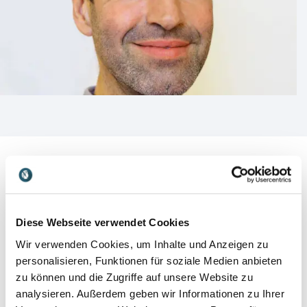
Kundenbewertungen
Diese Webseite verwendet Cookies
Wir verwenden Cookies, um Inhalte und Anzeigen zu
personalisieren, Funktionen für soziale Medien anbieten
zu können und die Zugriffe auf unsere Website zu
5
von
"Herr Terkessidis war ein brillanter Redner, der frei
5
analysieren. Außerdem geben wir Informationen zu Ihrer
sprechen konnte und Augenkontakt mit den