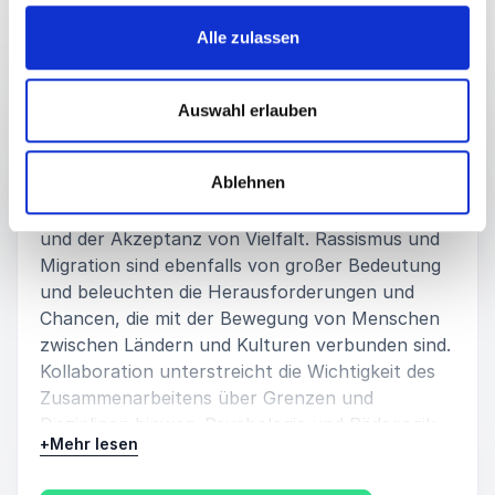
Vorträge
Alle zulassen
:
VORTRAG VON REFERENT MARK TERKESSIDIS
Auswahl erlauben
Mögliche Vortragsthemen:
Integration, Interkultur und Diversity sind
Ablehnen
Schlüsselthemen in der heutigen Gesellschaft.
Sie betonen die Wichtigkeit des Verständnisses
und der Akzeptanz von Vielfalt. Rassismus und
Migration sind ebenfalls von großer Bedeutung
und beleuchten die Herausforderungen und
Chancen, die mit der Bewegung von Menschen
zwischen Ländern und Kulturen verbunden sind.
Kollaboration unterstreicht die Wichtigkeit des
Zusammenarbeitens über Grenzen und
Disziplinen hinweg. Psychologie und Pädagogik
+
Mehr lesen
bieten Einblicke in menschliches Verhalten und
Lernen, während Bildung ein zentrales Element