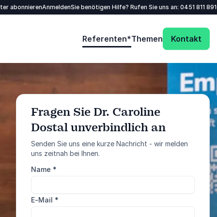
tter abonnieren
Anmelden
Sie benötigen Hilfe? Rufen Sie uns an:
0451 811 89
Referenten*
Themen
Kontakt
Fragen Sie Dr. Caroline
Dostal unverbindlich an
: @Model.ProfileFu
Anfrage senden
Senden Sie uns eine kurze Nachricht - wir melden
uns zeitnah bei Ihnen.
Rufen Sie uns an
Name
*
0451 811 89100
E-Mail
*
5 von 5