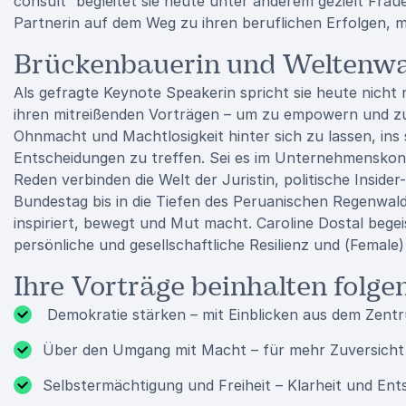
consult“ begleitet sie heute unter anderem gezielt Fra
Partnerin auf dem Weg zu ihren beruflichen Erfolgen, me
Brückenbauerin und Weltenw
Als gefragte Keynote Speakerin spricht sie heute nicht 
ihren mitreißenden Vorträgen – um zu empowern und zu
Ohnmacht und Machtlosigkeit hinter sich zu lassen, in
Entscheidungen zu treffen. Sei es im Unternehmenskont
Reden verbinden die Welt der Juristin, politische Insi
Bundestag bis in die Tiefen des Peruanischen Regenwald
inspiriert, bewegt und Mut macht. Caroline Dostal beg
persönliche und gesellschaftliche Resilienz und (Female)
Ihre Vorträge beinhalten fol
Demokratie stärken – mit Einblicken aus dem Zent
Über den Umgang mit Macht – für mehr Zuversicht 
Selbstermächtigung und Freiheit – Klarheit und En