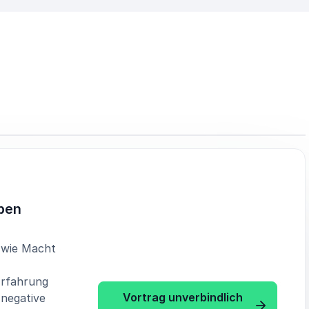
ben
, wie Macht
Erfahrung
Vortrag unverbindlich
 negative