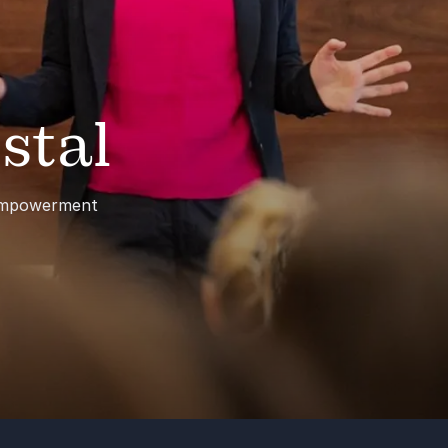
stal
 Empowerment