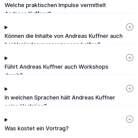
Welche praktischen Impulse vermittelt
Andreas Kuffner?
+
-
Können die Inhalte von Andreas Kuffner auch
bei Veränderungsprozessen helfen?
+
-
Führt Andreas Kuffner auch Workshops
durch?
+
-
In welchen Sprachen hält Andreas Kuffner
seine Vorträge?
+
-
Was kostet ein Vortrag?