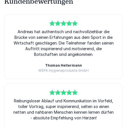
Kundenbewertungen
5
von
Andreas hat authentisch und nachvollziehbar die
5
Brücke von seinen Erfahrungen aus dem Sport in die
Wirtschaft geschlagen. Die Teilnehmer fanden seinen
Auftritt inspirierend und motivierend, die
Botschaften sind angekommen.
Thomas Hellermann
WEPA Hygieneprodukte GmbH
5
Reibungsloser Ablauf und Kommunikation im Vorfeld,
von
5
toller Vortrag, super inspirierend, selten so einen
netten und nahbaren Menschen kennen lernen dürfen
- absolute Empfehlung von Herzen!