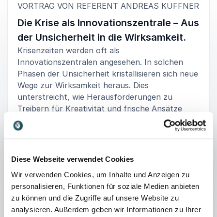
:
VORTRAG VON REFERENT ANDREAS KUFFNER
Ines Briesowsky-Graf
Die Krise als Innovationszentrale – Aus
Tischlerei Briesowsky-Graf GmbH & Co.KG
der Unsicherheit in die Wirksamkeit.
Krisenzeiten werden oft als
Innovationszentralen angesehen. In solchen
Phasen der Unsicherheit kristallisieren sich neue
5
von
Sympathisch, empathisch, emotional und eine tolle
5
Verknüpfung von Sport und Wirtschaft. Andreas hat
Wege zur Wirksamkeit heraus. Dies
uns mit seinem Vortrag tolle Punkte geliefert, welche
unterstreicht, wie Herausforderungen zu
Rolle psychologische Sicherheit im Kontext von
Treibern für Kreativität und frische Ansätze
Hochleistungsteams spielt. Seine Leitfrage "Macht es
werden können. Aus dem Kern der
unser Boot schneller" wird uns noch lange begleiten.
Schwierigkeiten entstehen innovative Ideen und
Danke für diesen tollen Impuls!
effektive Strategien, die in ruhigeren Zeiten
Christian Foerster
möglicherweise verborgen bleiben.
Diese Webseite verwendet Cookies
SIGNAL IDUNA
Wir verwenden Cookies, um Inhalte und Anzeigen zu
: Andreas Kuffner 
Vortrag unverbindlich anfragen
personalisieren, Funktionen für soziale Medien anbieten
zu können und die Zugriffe auf unsere Website zu
analysieren. Außerdem geben wir Informationen zu Ihrer
5
Andreas ist sehr empathisch und bodenständig. Die
von
5