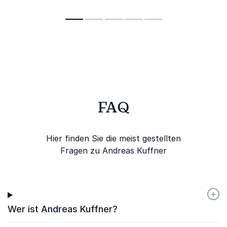
sich Gegensätze
anziehen und Erfolg
versprechen.
FAQ
Hier finden Sie die meist gestellten
Fragen zu Andreas Kuffner
+
-
Wer ist Andreas Kuffner?