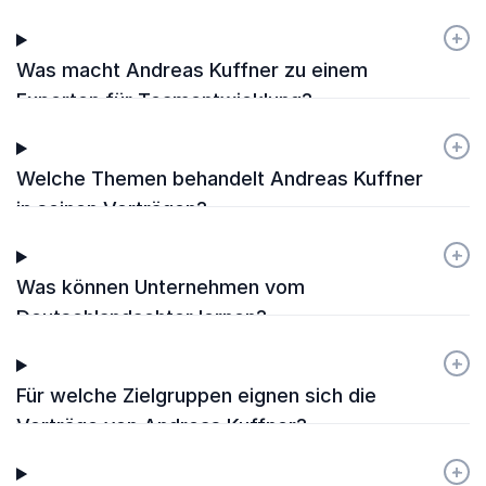
+
-
Was macht Andreas Kuffner zu einem
Experten für Teamentwicklung?
+
-
Welche Themen behandelt Andreas Kuffner
in seinen Vorträgen?
+
-
Was können Unternehmen vom
Deutschlandachter lernen?
+
-
Für welche Zielgruppen eignen sich die
Vorträge von Andreas Kuffner?
+
-