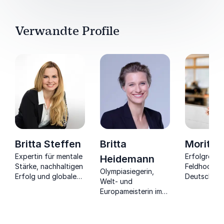
Verwandte Profile
Britta Steffen
Britta
Moritz 
Expertin für mentale
Erfolgreich
Heidemann
Stärke, nachhaltigen
Feldhockeys
Olympiasiegerin,
Erfolg und globale
Deutschlan
Welt- und
Verantwortung.
Olympiasieg
Europameisterin im
Parallelen 
Fechten &
Sport und
diplomierte China-
Wirtschaft.
Expertin zeigt, wie